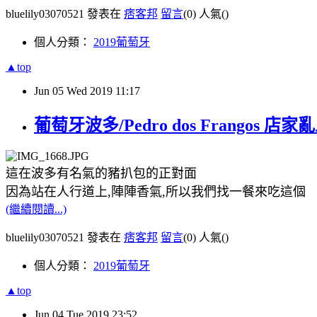
bluelily03070521 發表在
痞客邦
留言
(0)
人氣(
)
個人分類：
2019葡萄牙
▲top
Jun
05
Wed
2019
11:17
葡萄牙波多/Pedro dos Frangos 店家亂
這在波多有名氣的豬扒包的正對面
因為站在人行道上,陣陣香氣,所以我們找一餐來吃這個
(繼續閱讀...)
bluelily03070521 發表在
痞客邦
留言
(0)
人氣(
)
個人分類：
2019葡萄牙
▲top
Jun
04
Tue
2019
23:52