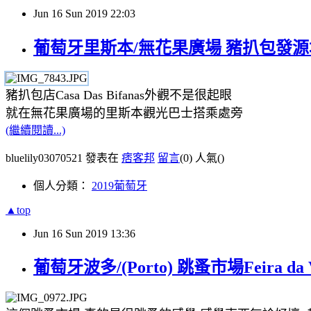
Jun
16
Sun
2019
22:03
葡萄牙里斯本/無花果廣場 豬扒包發源地Casa 
豬扒包店Casa Das Bifanas外觀不是很起眼
就在無花果廣場的里斯本觀光巴士搭乘處旁
(繼續閱讀...)
bluelily03070521 發表在
痞客邦
留言
(0)
人氣(
)
個人分類：
2019葡萄牙
▲top
Jun
16
Sun
2019
13:36
葡萄牙波多/(Porto) 跳蚤市場Feira da 