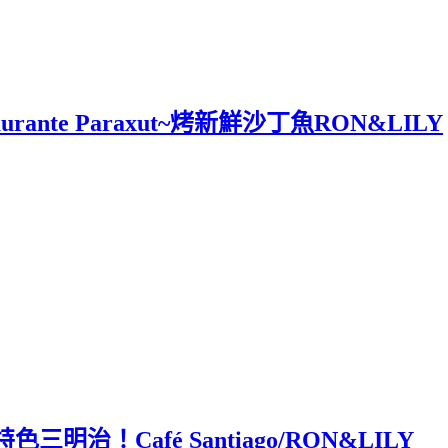
urante Paraxut~烤新鮮沙丁魚RON&LILY
！Café Santiago/RON&LILY