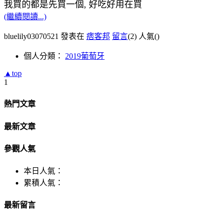
我買的都是先買一個, 好吃好用在買
(繼續閱讀...)
bluelily03070521 發表在
痞客邦
留言
(2)
人氣(
)
個人分類：
2019葡萄牙
▲top
1
熱門文章
最新文章
參觀人氣
本日人氣：
累積人氣：
最新留言