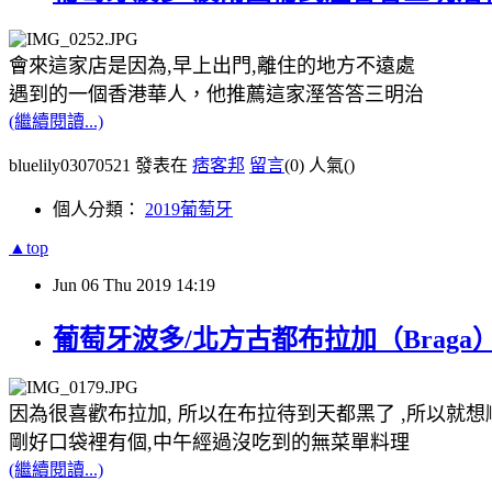
會來這家店是因為,早上出門,離住的地方不遠處
遇到的一個香港華人，他推薦這家溼答答三明治
(繼續閱讀...)
bluelily03070521 發表在
痞客邦
留言
(0)
人氣(
)
個人分類：
2019葡萄牙
▲top
Jun
06
Thu
2019
14:19
葡萄牙波多/北方古都布拉加（Braga）/R
因為很喜歡布拉加, 所以在布拉待到天都黑了 ,所以就
剛好口袋裡有個,中午經過沒吃到的無菜單料理
(繼續閱讀...)