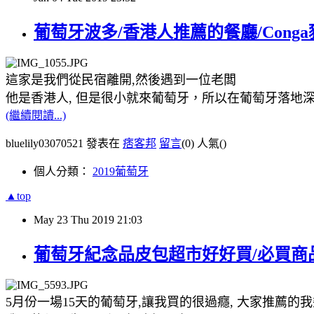
葡萄牙波多/香港人推薦的餐廳/Conga
這家是我們從民宿離開,然後遇到一位老闆
他是香港人, 但是很小就來葡萄牙，所以在葡萄牙落地
(繼續閱讀...)
bluelily03070521 發表在
痞客邦
留言
(0)
人氣(
)
個人分類：
2019葡萄牙
▲top
May
23
Thu
2019
21:03
葡萄牙紀念品皮包超市好好買/必買商品內/英
5月份一場15天的葡萄牙,讓我買的很過癮, 大家推薦的