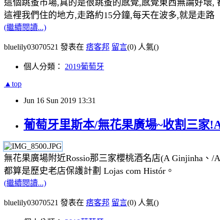
這個跳蚤市場,真的是很跳蚤的感覺,感覺東西無論好壞,
這裡我們住的地方,走路約15分鐘,每天在波多,就是走路
(繼續閱讀...)
bluelily03070521 發表在
痞客邦
留言
(0)
人氣(
)
個人分類：
2019葡萄牙
▲top
Jun
16
Sun
2019
13:31
葡萄牙里斯本/無花果廣場~收割三家!A Ginjin
無花果廣場附近Rossio那三家櫻桃酒名店(A Ginjinha、/A Ginjin
都算是
歷史老店保護計劃 Lojas com Histór
。
(繼續閱讀...)
bluelily03070521 發表在
痞客邦
留言
(0)
人氣(
)