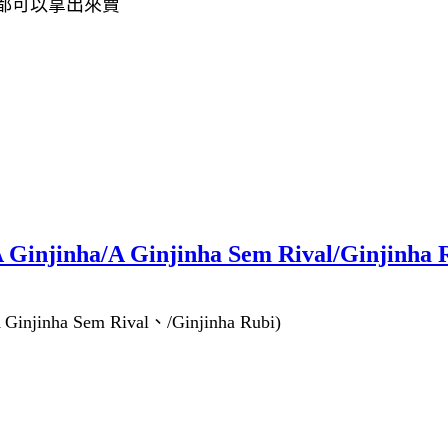
 都可以拿出來賣
ha/A Ginjinha Sem Rival/Ginji
ha Sem Rival、/Ginjinha Rubi)