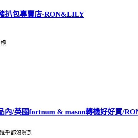
豬扒包專賣店-RON&LILY
深根
國fortnum & mason轉機好好買/RON
我幾乎都沒買到