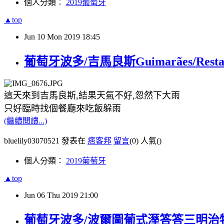
個人分類：
2019葡萄牙
▲top
Jun
10
Mon
2019
18:45
葡萄牙波多/吉馬良斯Guimarães/Resta
這天來到吉馬良斯,結果天氣不好,忽然下大雨
只好臨時找個餐廳來吃飯躲雨
(繼續閱讀...)
bluelily03070521 發表在
痞客邦
留言
(0)
人氣(
)
個人分類：
2019葡萄牙
▲top
Jun
06
Thu
2019
21:00
葡萄牙波多/波爾圖葡式溼答答三明治特色三明治